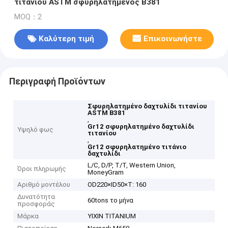
τιτανίου ASTM σφυρηλατημένος B381
MOQ：2
Καλύτερη τιμή
Επικοινωνήστε
Περιγραφή Προϊόντων
Σφυρηλατημένο δαχτυλίδι τιτανίου
ASTM B381
,
Gr12 σφυρηλατημένο δαχτυλίδι
Υψηλό φως
τιτανίου
,
Gr12 σφυρηλατημένο τιτάνιο
δαχτυλίδι
L/C, D/P, T/T, Western Union,
Όροι πληρωμής
MoneyGram
Αριθμό μοντέλου
OD220×ID50×T: 160
Δυνατότητα
60tons το μήνα
προσφοράς
Μάρκα
YIXIN TITANIUM