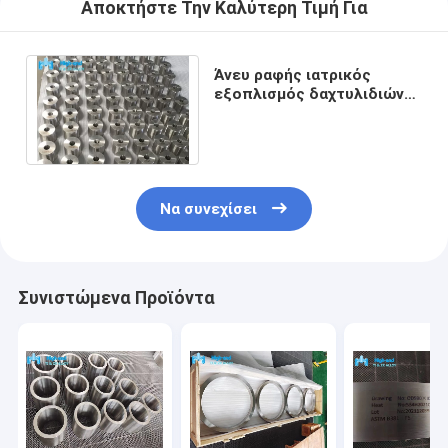
Αποκτήστε Την Καλύτερη Τιμή Για
Άνευ ραφής ιατρικός
εξοπλισμός δαχτυλιδιών
Gr12 τιτανίου ASTM
σφυρηλατημένος B381
Να συνεχίσει
Συνιστώμενα Προϊόντα