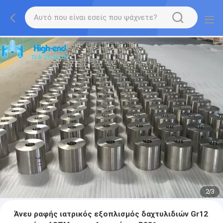
2
/
3
Άνευ ραφής ιατρικός εξοπλισμός δαχτυλιδιών Gr12