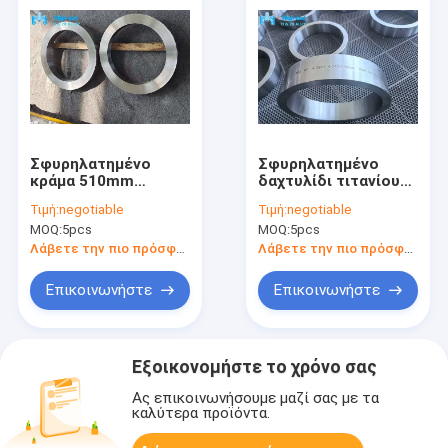
Σφυρηλατημένο
Σφυρηλατημένο
κράμα 510mm
δαχτυλίδι τιτανίου
δαχτυλιδιών
ASTM B381 το κράμα
Τιμή:
negotiable
Τιμή:
negotiable
τιτανίου Ti6al4v Gr5
ανόπτησε τα άνευ
MOQ:
5pcs
MOQ:
5pcs
συνδετήρας
ραφής κυλημένα
σφραγίδων
δαχτυλίδια
Λάβετε την πιο πρόσφατη τιμή
Λάβετε την πιο πρόσφατη τιμή
Επικοινωνήστε
Επικοινωνήστε
Εξοικονομήστε το χρόνο σας
Ας επικοινωνήσουμε μαζί σας με τα
καλύτερα προϊόντα.