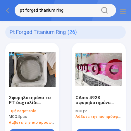
Pt Forged Titanium Ring
(26)
Σφυρηλατημένο το
CAms 4928
PT δαχτυλίδι
σφυρηλατημένα
τιτανίου ανόπτησε
τιτανίου δαχτυλίδια
Τιμή:
negotiable
MOQ:
2
τα άνευ ραφής
χάλυβα δαχτυλιδιών
MOQ:
5pcs
Λάβετε την πιο πρόσφατη τιμή
κυλημένα δαχτυλίδια
ενωμένα στενά PT
Λάβετε την πιο πρόσφατη τιμή