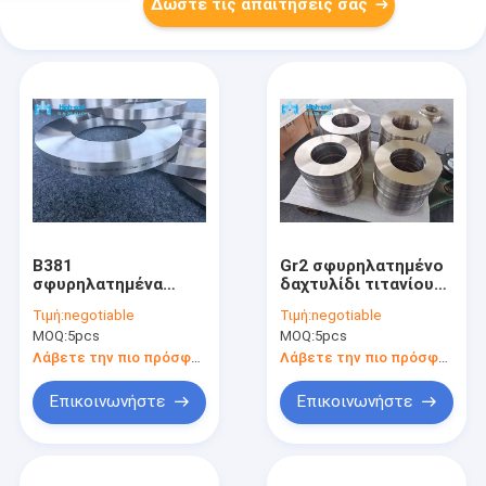
Δώστε τις απαιτήσεις σας
B381
Gr2 σφυρηλατημένο
σφυρηλατημένα
δαχτυλίδι τιτανίου
τιτανίου δαχτυλίδια
που κυλά το κράμα
Τιμή:
negotiable
Τιμή:
negotiable
CP2 χάλυβα
322mm ASTMB381
MOQ:
5pcs
MOQ:
5pcs
δαχτυλιδιών
Norsok M650
ενωμένα στενά Gr12
Λάβετε την πιο πρόσφατη τιμή
Λάβετε την πιο πρόσφατη τιμή
Επικοινωνήστε
Επικοινωνήστε