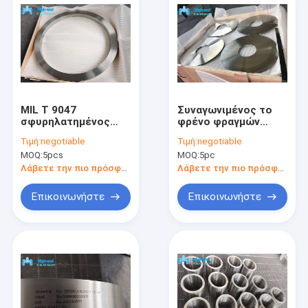
MIL Τ 9047
Συναγωνιμένος το
σφυρηλατημένος
φρένο φραγμών
Ti6Al4V άλφα βήτα
γεμίστε δαχτυλίδι
Τιμή:
negotiable
Τιμή:
negotiable
χάλυβα δαχτυλιδιών
ASTM B381 τιτανίου
MOQ:
5pcs
MOQ:
5pc
τιτανίου
8.89mm το λεπτό
σφυρηλατημένο
Λάβετε την πιο πρόσφατη τιμή
Λάβετε την πιο πρόσφατη τιμή
Επικοινωνήστε
Επικοινωνήστε
Σπίτι
Προϊόντα
Περίπου εμείς