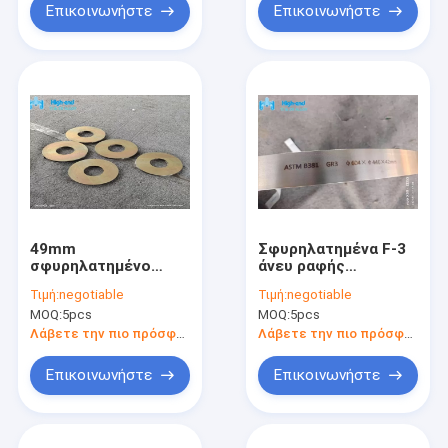
Επικοινωνήστε
Επικοινωνήστε
49mm
Σφυρηλατημένα F-3
σφυρηλατημένο
άνευ ραφής
λεπτό Ti6al4v Gr5
κυλημένα δαχτυλίδια
Τιμή:
negotiable
Τιμή:
negotiable
τιτανίου κράμα
δαχτυλιδιών ASTM
MOQ:
5pcs
MOQ:
5pcs
199mm δαχτυλιδιών
B381 Gr3 τιτανίου
Λάβετε την πιο πρόσφατη τιμή
Λάβετε την πιο πρόσφατη τιμή
Επικοινωνήστε
Επικοινωνήστε