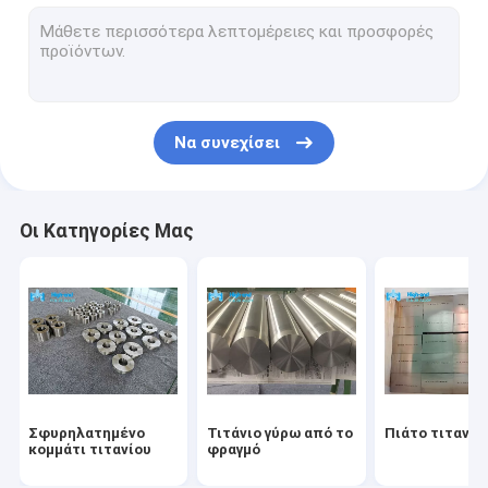
φλάντζα τιτανίου
δίσκος τιτανίου
Σύνδεσμος τιτανίου
Να συνεχίσει
Ζιρκόνιο γύρω από το φραγμό
Σφυρηλατημένο κομμάτι ζιρκονίου
Οι Κατηγορίες Μας
Δαχτυλίδι σφυρηλατημένων κομματιών ζιρκονίου
Σωλήνες τιτανίου
τοποθέτηση σωληνώσεων τιτανίου
Σφυρηλατημένο
Τιτάνιο γύρω από το
Πιάτο τιτανίο
κομμάτι τιτανίου
φραγμό