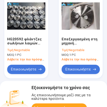
HG20592 φλάντζες
Επεξεργασμένη στη
σωλήνων λαιμών
μηχανή
συγκόλλησης
σφυρηλατημένη
Τιμή:
Negotiable
Τιμή:
Negotiable
φλαντζών ASME 16,9
τιτάνιο φλάντζα ΜΒ
MOQ:
1 PC
MOQ:
1 PC
τιτανίου
Τ 5193 τυφλή
φλάντζα τιτανίου
Λάβετε την πιο πρόσφατη τιμή
Λάβετε την πιο πρόσφατη τιμή
Επικοινωνήστε
Επικοινωνήστε
Εξοικονομήστε το χρόνο σας
Ας επικοινωνήσουμε μαζί σας με τα
καλύτερα προϊόντα.