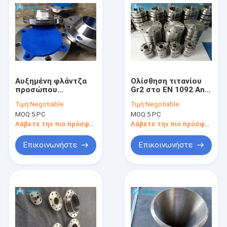
Αυξημένη φλάντζα
Ολίσθηση τιτανίου
προσώπου
Gr2 στο EN 1092 Ansi
φλαντζών RF
16,5 φλαντζών
Τιμή:
Negotiable
Τιμή:
Negotiable
τιτανίου Norsork
ΠΡΟΣΏΠΟΥ
MOQ:
5 PC
MOQ:
5 PC
M650 EN1092
φλαντζών RF
Λάβετε την πιο πρόσφατη τιμή
Λάβετε την πιο πρόσφατη τιμή
Επικοινωνήστε
Επικοινωνήστε
Σπίτι
προϊόντα
Σχετικά με εμάς