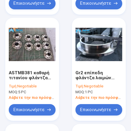
Επικοινωνήστε
Επικοινωνήστε
ASTMB381 καθαρή
Gr2 επίπεδη
τιτανίου φλάντζα
φλάντζα λαιμών
λαιμών συγκόλλησης
συγκόλλησης
Τιμή:
Negotiable
Τιμή:
Negotiable
φλαντζών
προσώπου
MOQ:
5 PC
MOQ:
1 PC
σφυρηλατημένη Gr2
φλαντζών HG20615
λαιμών συγκόλλησης
Λάβετε την πιο πρόσφατη τιμή
Λάβετε την πιο πρόσφατη τιμή
τιτανίου
Επικοινωνήστε
Επικοινωνήστε