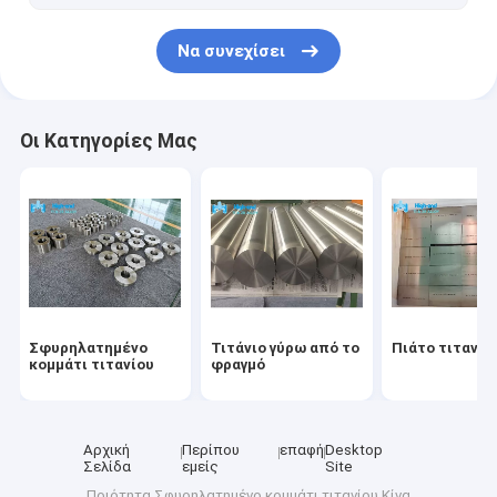
Να συνεχίσει
Οι Κατηγορίες Μας
Σφυρηλατημένο
Τιτάνιο γύρω από το
Πιάτο τιτανίο
κομμάτι τιτανίου
φραγμό
Αρχική
Περίπου
επαφή
Desktop
Σελίδα
εμείς
Site
Ποιότητα
Σφυρηλατημένο κομμάτι τιτανίου
Κίνα