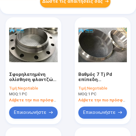
Δώστε τις απαιτήσεις σας
Σφυρηλατημένη
Βαθμός 7 Tj Pd
ολίσθηση φλαντζών
επίπεδη
Gr12 τιτανίου 0.8Mo
συγκόλλησης
Τιμή:
Negotiable
Τιμή:
Negotiable
στη φλάντζα
φλάντζα προσώπου
MOQ:
1 PC
MOQ:
1 PC
συγκόλλησης
φλαντζών ASTM
B381 επίπεδη
Λάβετε την πιο πρόσφατη τιμή
Λάβετε την πιο πρόσφατη τιμή
Επικοινωνήστε
Επικοινωνήστε