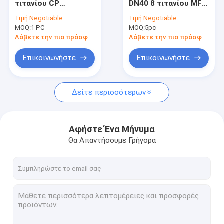
τιτανίου CP
DN40 8 τιτανίου MFM
Σφυρηλατημένο κομμάτι ζιρκονίου
σφυρηλάτησε την
τυφλός ανταλλάκτης
Τιμή:
Negotiable
Τιμή:
Negotiable
τυφλή φλάντζα που
θερμότητας
MOQ:
Δαχτυλίδι σφυρηλατημένων κομματιών ζιρκονίου
1 PC
MOQ:
5pc
επεξεργάστηκε στη
φλαντζών
μηχανή
Λάβετε την πιο πρόσφατη τιμή
Λάβετε την πιο πρόσφατη τιμή
Σωλήνες τιτανίου
Επικοινωνήστε
Επικοινωνήστε
τοποθέτηση σωληνώσεων τιτανίου
Δείτε περισσότερων
Αφήστε Ένα Μήνυμα
Θα Απαντήσουμε Γρήγορα