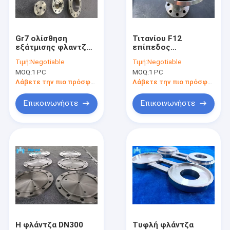
επαφή
Gr7 ολίσθηση
Τιτανίου F12
εξάτμισης φλαντζών
επίπεδος
Σφυρηλατημένο κομμάτι τιτανίου
τιτανίου στο Ansi
προσώπου τυφλός
Τιμή:
Negotiable
Τιμή:
Negotiable
16,9 φλαντζών που
φλαντζών GR12
MOQ:
1 PC
MOQ:
1 PC
επεξεργάζεται στη
λαιμός συγκόλλησης
Τιτάνιο γύρω από το φραγμό
μηχανή
φλαντζών μακρύς
Λάβετε την πιο πρόσφατη τιμή
Λάβετε την πιο πρόσφατη τιμή
Πιάτο τιτανίου
Επικοινωνήστε
Επικοινωνήστε
Σφυρηλατημένο δαχτυλίδι τιτανίου
φλάντζα τιτανίου
δίσκος τιτανίου
Σύνδεσμος τιτανίου
Ζιρκόνιο γύρω από το φραγμό
Η φλάντζα DN300
Τυφλή φλάντζα