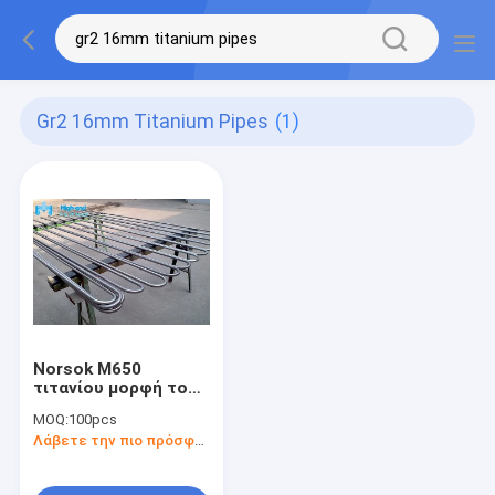
Gr2 16mm Titanium Pipes
(1)
Norsok M650
τιτανίου μορφή του
U σωληνώσεων
MOQ:
100pcs
τιτανίου σωλήνων
Λάβετε την πιο πρόσφατη τιμή
Gr2 16mm
κάμπτοντας