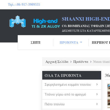
Τηλ.::
86-917-3909555
SHAANXI HIGH-END
CO. ΒΙΟΜΗΧΑΝΊΑΣ ΥΨΗΛΏΝ ΣΗ
ΔΕΣΜΕΎΣΤΕ ΣΤΑ ΚΑΤΑΡΤΙΣΜΈΝΕ
ΣΠΊΤΙ
ΠΡΟΪΌΝΤΑ
ΠΕΡΊΠΟΥ 
Αρχική Σελίδα
Προϊόντα
36mm titani
36
ΌΛΑ ΤΑ ΠΡΟΪΌΝΤΑ
Σφυρηλατημένο κομμάτι τιτανίου
Τιτάνιο γύρω από το φραγμό
Πιάτο τιτανίου