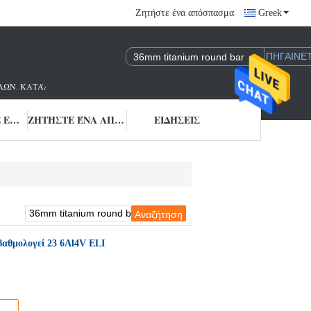
Ζητήστε ένα απόσπασμα
Greek
ΩΝ. ΚΑΤΆΛΛΗΛΟ M650 ΕΡΓΟΣΤΆΣΙΟ AS9100& NORSOK.
ΜΑΣ ΕΛΆΤΕ ΣΕ ΕΠΑΦΉ ΜΕ
ΖΗΤΉΣΤΕ ΈΝΑ ΑΠΌΣΠΑΣΜΑ
ΕΙΔΉΣΕΙΣ
βαθμολογεί 23 6Al4V ELI