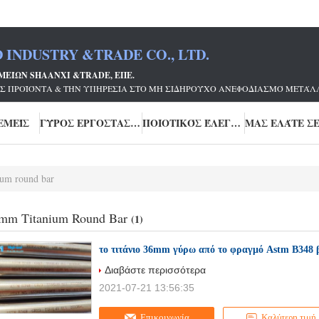
 INDUSTRY &TRADE CO., LTD.
ΜΕΊΩΝ SHAANXI &TRADE, ΕΠΕ.
Σ ΠΡΟΪΌΝΤΑ & ΤΗΝ ΥΠΗΡΕΣΊΑ ΣΤΟ ΜΗ ΣΙΔΗΡΟΎΧΟ ΑΝΕΦΟΔΙΑΣΜΌ ΜΕΤΆΛΛ
ΕΜΕΊΣ
ΓΎΡΟΣ ΕΡΓΟΣΤΑΣΊΩΝ
ΠΟΙΟΤΙΚΌΣ ΈΛΕΓΧΟΣ
um round bar
mm Titanium Round Bar
(1)
το τιτάνιο 36mm γύρω από το φραγμό Astm B348 
Διαβάστε περισσότερα
2021-07-21 13:56:35
Επικοινωνία
Καλύτερη τιμή