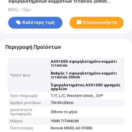
σφυρηλατημένων κομματιών τιτανίου 20mm
AS9100D
MOQ：10pc
Καλύτερη τιμή
Επικοινωνήστε
Περιγραφή Προϊόντων
AS9100D σφυρηλατημένο κομμάτι
τιτανίου
,
Βαθμός 1 σφυρηλατημένο κομμάτι
Υψηλό φως
τιτανίου 20mm
,
Σφυρηλατημένος AS9100D φραγμός
αργιλίου
Όροι πληρωμής
T/T, L/C, Western Union, , D/P
Αριθμό μοντέλου
70×35×20mm
Δυνατότητα
30tons το μήνα
προσφοράς
Μάρκα
YIXIN TITANIUM
Πιστοποίηση
Norsok M650, AS 9100D