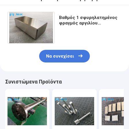
Βαθμός 1 σφυρηλατημένος
φραγμός αργιλίου
σφυρηλατημένων
κομματιών τιτανίου 20mm
AS9100D
Να συνεχίσει
Συνιστώμενα Προϊόντα