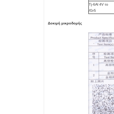
Tj-6Al 4V το
/Gr5
Δοκιμή μικροδομής