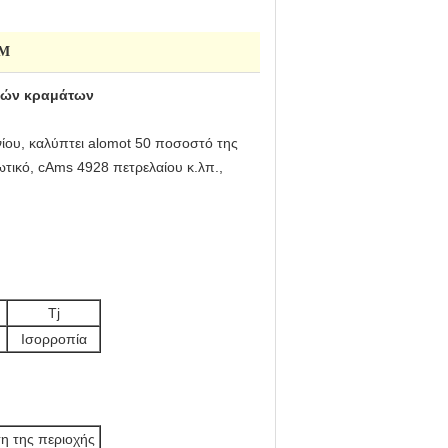
MM
γμών κραμάτων
νίου, καλύπτει alomot 50 ποσοστό της
ιωτικό, cAms 4928 πετρελαίου κ.λπ.,
Tj
Ισορροπία
η της περιοχής