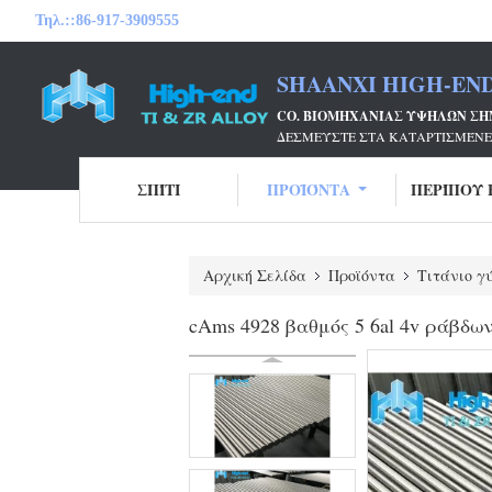
Τηλ.::
86-917-3909555
SHAANXI HIGH-END
CO. ΒΙΟΜΗΧΑΝΊΑΣ ΥΨΗΛΏΝ ΣΗ
ΔΕΣΜΕΎΣΤΕ ΣΤΑ ΚΑΤΑΡΤΙΣΜΈΝΕ
ΣΠΊΤΙ
ΠΡΟΪΌΝΤΑ
ΠΕΡΊΠΟΥ 
Αρχική Σελίδα
Προϊόντα
Τιτάνιο γ
cAms 4928 βαθμός 5 6al 4v ράβδω