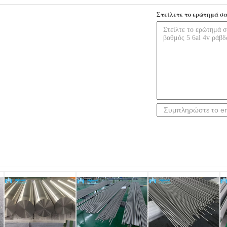
Στείλετε το ερώτημά σα