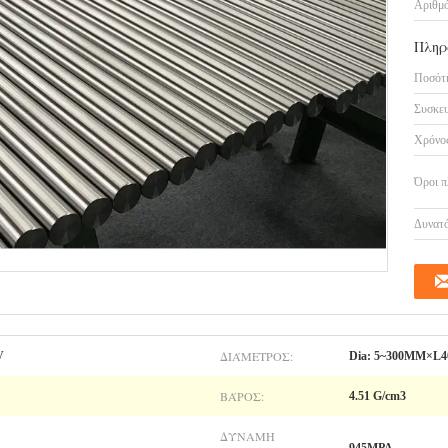
Αριθμό
Πληρ
Ποσότη
Συσκευ
Χρόνος
Όροι π
Δυνατό
ΔΙΆΜΕΤΡΟΣ:
V
Dia: 5~300MM×L
ΒΆΡΟΣ:
4.51 G/cm3
ΔΎΝΑΜΗ