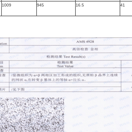
1009
945
16.5
41