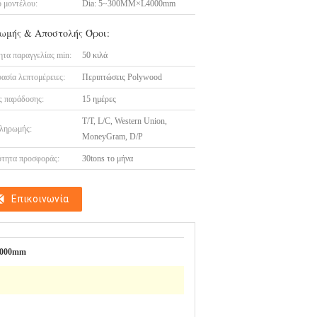
 μοντέλου:
Dia: 5~300MM×L4000mm
ωμής & Αποστολής Όροι:
τα παραγγελίας min:
50 κιλά
ασία λεπτομέρειες:
Περιπτώσεις Polywood
 παράδοσης:
15 ημέρες
T/T, L/C, Western Union,
ληρωμής:
MoneyGram, D/P
τητα προσφοράς:
30tons το μήνα
Επικοινωνία
4000mm