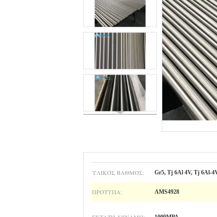
ΥΛΙΚΌΣ ΒΑΘΜΌΣ:
Gr5, Tj 6Al 4V, Tj 6Al-4
ΠΡΌΤΥΠΑ:
AMS4928