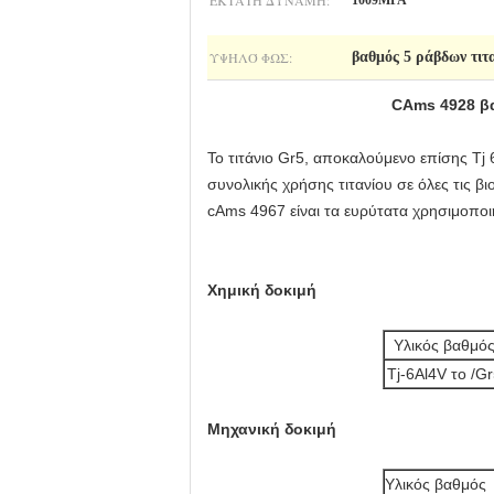
ΕΚΤΑΤΉ ΔΎΝΑΜΗ:
1009MPA
ΥΨΗΛΌ ΦΩΣ:
βαθμός 5 ράβδων τιτ
CAms 4928 βα
Το τιτάνιο Gr5, αποκαλούμενο επίσης Tj
συνολικής χρήσης τιτανίου σε όλες τις β
cAms 4967 είναι τα ευρύτατα χρησιμοποι
Χημική δοκιμή
Υλικός βαθμό
Tj-6Al4V το /G
Μηχανική δοκιμή
Υλικός βαθμός