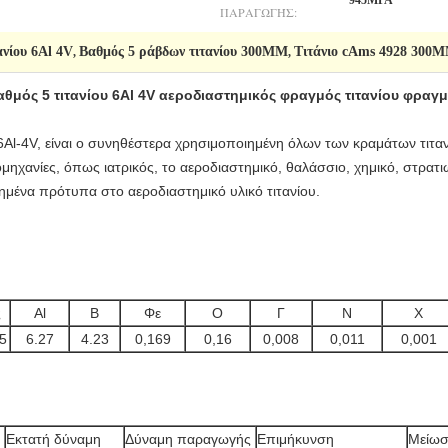
945MPA
ΠΑΡΑΓΩΓΉΣ:
ανίου 6Al 4V
Βαθμός 5 ράβδων τιτανίου 300MM
Τιτάνιο cAms 4928 300
,
,
θμός 5 τιτανίου 6Al 4V αεροδιαστημικός φραγμός τιτανίου φρα
 6Al-4V, είναι ο συνηθέστερα χρησιμοποιημένη όλων των κραμάτων τιτα
ιομηχανίες, όπως ιατρικός, το αεροδιαστημικό, θαλάσσιο, χημικό, στρατ
ημένα πρότυπα στο αεροδιαστημικό υλικό τιτανίου.
ς
Al
Β
Φε
Ο
Γ
Ν
Χ
r5
6.27
4.23
0,169
0,16
0,008
0,011
0,001
Εκτατή δύναμη
Δύναμη παραγωγής
Επιμήκυνση
Μείωσ