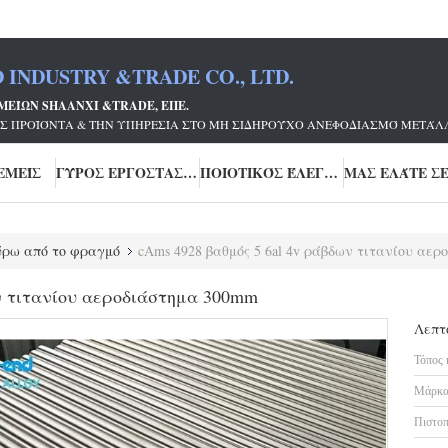
 INDUSTRY &TRADE CO., LTD.
ΜΕΊΩΝ SHAANXI &TRADE, ΕΠΕ.
Σ ΠΡΟΪΌΝΤΑ & ΤΗΝ ΥΠΗΡΕΣΊΑ ΣΤΟ ΜΗ ΣΙΔΗΡΟΎΧΟ ΑΝΕΦΟΔΙΑΣΜΌ ΜΕΤΆΛΛ
ΕΜΕΊΣ
ΓΎΡΟΣ ΕΡΓΟΣΤΑΣΊΩΝ
ΠΟΙΟΤΙΚΌΣ ΈΛΕΓΧΟΣ
ύρω από το φραγμό
cAms 4928 βαθμός 5 6al 4v ράβδων τιτανίου αε
ν τιτανίου αεροδιάστημα 300mm
Λεπτ
Τόπος 
Μάρκα
Πιστοπ