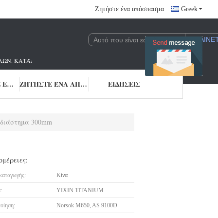
Ζητήστε ένα απόσπασμα
Greek
ΩΝ. ΚΑΤΆΛΛΗΛΟ M650 ΕΡΓΟΣΤΆΣΙΟ AS9100& NORSOK.
ΜΑΣ ΕΛΆΤΕ ΣΕ ΕΠΑΦΉ ΜΕ
ΖΗΤΉΣΤΕ ΈΝΑ ΑΠΌΣΠΑΣΜΑ
ΕΙΔΉΣΕΙΣ
ροδιάστημα 300mm
ομέρειες:
καταγωγής:
Κίνα
:
YIXIN TITANIUM
οίηση:
Norsok M650, AS 9100D